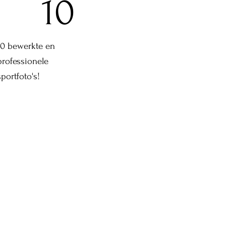
10
10 bewerkte en
professionele
sportfoto's!