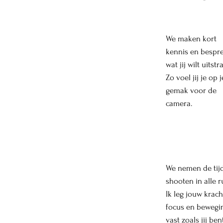
We maken kort
kennis en bespr
wat jij wilt uitstr
Zo voel jij je op j
gemak voor de
camera.
We nemen de tij
shooten in alle r
Ik leg jouw krach
focus en bewegi
vast zoals jij bent