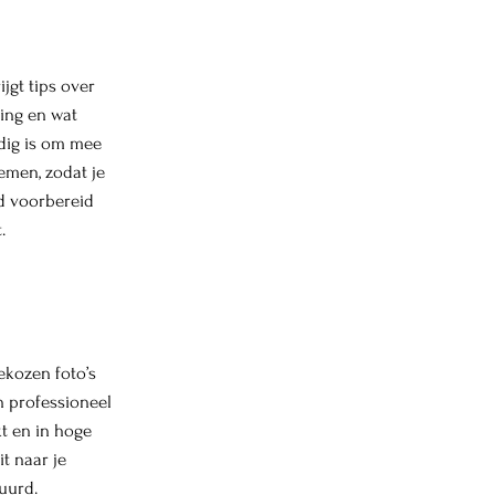
rijgt tips over
ing en wat
dig is om mee
emen, zodat je
d voorbereid
.
ekozen foto’s
 professioneel
t en in hoge
it naar je
uurd.