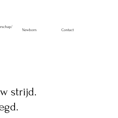
erschap/
Newborn
Contact
 strijd.
legd.