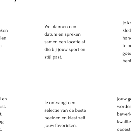
Je k
We plannen een
eken
kled
datum en spreken
alen.
han
samen een locatie af
e
te n
die bij jouw sport en
goe
stijl past.
bent
d en
Jouw g
Je ontvangt een
ust.
worden
selectie van de beste
t,
bewerk
beelden en kiest zelf
ng
kwalite
jouw favorieten.
.
opgest