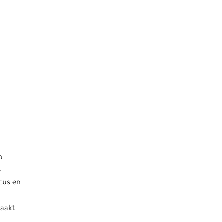
n
.
cus en
maakt